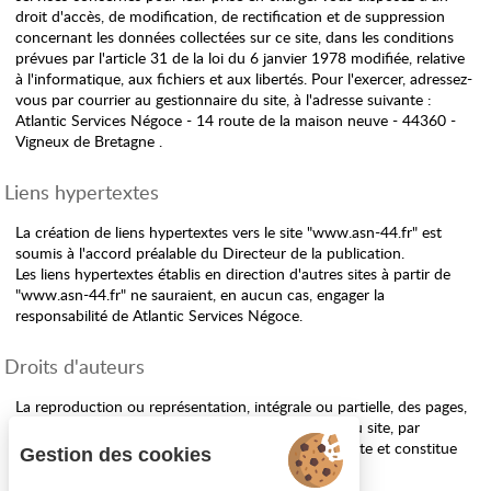
droit d'accès, de modification, de rectification et de suppression
concernant les données collectées sur ce site, dans les conditions
prévues par l'article 31 de la loi du 6 janvier 1978 modifiée, relative
à l'informatique, aux fichiers et aux libertés. Pour l'exercer, adressez-
vous par courrier au gestionnaire du site, à l'adresse suivante :
Atlantic Services Négoce - 14 route de la maison neuve - 44360 -
Vigneux de Bretagne .
Liens hypertextes
La création de liens hypertextes vers le site "www.asn-44.fr" est
soumis à l'accord préalable du Directeur de la publication.
Les liens hypertextes établis en direction d'autres sites à partir de
"www.asn-44.fr" ne sauraient, en aucun cas, engager la
responsabilité de Atlantic Services Négoce.
Droits d'auteurs
La reproduction ou représentation, intégrale ou partielle, des pages,
des données et de tout autre élément constitutif au site, par
quelque procédé ou support que ce soit, est interdite et constitue
Gestion des cookies
sans autorisation de l'éditeur une contrefaçon.